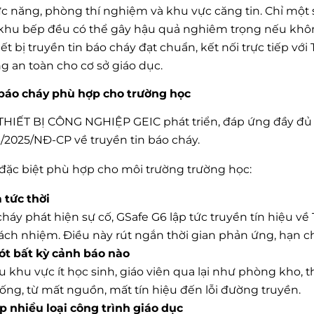
 năng, phòng thí nghiệm và khu vực căng tin. Chỉ một s
khu bếp đều có thể gây hậu quả nghiêm trọng nếu không
thiết bị truyền tin báo cháy đạt chuẩn, kết nối trực tiếp vớ
 an toàn cho cơ sở giáo dục.
in báo cháy phù hợp cho trường học
IẾT BỊ CÔNG NGHIỆP GEIC phát triển, đáp ứng đầy đủ 
/2025/NĐ-CP về truyền tin báo cháy.
ặc biệt phù hợp cho môi trường trường học:
 tức thời
háy phát hiện sự cố, GSafe G6 lập tức truyền tín hiệu v
ách nhiệm. Điều này rút ngắn thời gian phản ứng, hạn chế
ót bất kỳ cảnh báo nào
khu vực ít học sinh, giáo viên qua lại như phòng kho, th
hống, từ mất nguồn, mất tín hiệu đến lỗi đường truyền.
 nhiều loại công trình giáo dục