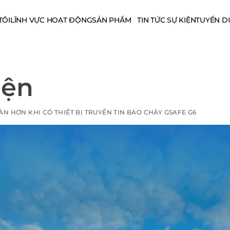
TÔI
LĨNH VỰC HOẠT ĐỘNG
SẢN PHẨM
TIN TỨC SỰ KIỆN
TUYỂN D
iện
N HƠN KHI CÓ THIẾT BỊ TRUYỀN TIN BÁO CHÁY GSAFE G6