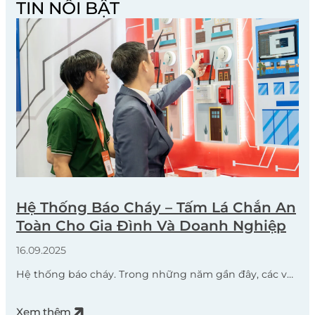
TIN NỔI BẬT
Hệ Thống Báo Cháy – Tấm Lá Chắn An
Toàn Cho Gia Đình Và Doanh Nghiệp
16.09.2025
Hệ thống báo cháy. Trong những năm gần đây, các vụ
hỏa hoạn lớn tại nhiều tỉnh thành trên cả nước đã để
lại hậu quả nặng nề về người và tài sản. Nguyên nhân
Xem thêm