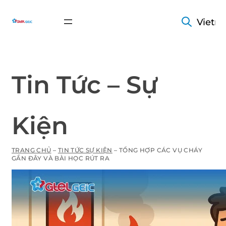
Vietn
Tin Tức – Sự
Kiện
TRANG CHỦ
–
TIN TỨC SỰ KIỆN
–
TỔNG HỢP CÁC VỤ CHÁY
GẦN ĐÂY VÀ BÀI HỌC RÚT RA