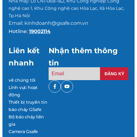
Nhà máy: Lô CN1-06B-1&2, Khu Công nghiệp Công
nghệ cao 1, Khu Công nghệ cao Hòa Lạc, Xã Hòa Lạc,
Tp.Hà Nội
Email: kinhdoanh@gsafe.com.vn
Hotline:
19002114
Liên kết
Nhận thêm thông
nhanh
tin
về chúng tôi
Lĩnh vực hoạt
động
Thiết bị truyền tin
báo cháy GSafe
Bộ báo cháy liên
gia
Camera Gsafe