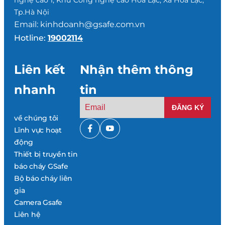
nghệ cao 1, Khu Công nghệ cao Hòa Lạc, Xã Hòa Lạc,
Tp.Hà Nội
Email: kinhdoanh@gsafe.com.vn
Hotline:
19002114
Liên kết
Nhận thêm thông
nhanh
tin
về chúng tôi
Lĩnh vực hoạt
động
Thiết bị truyền tin
báo cháy GSafe
Bộ báo cháy liên
gia
Camera Gsafe
Liên hệ