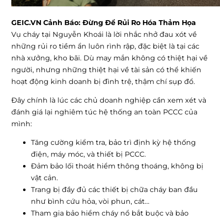
GEIC.VN Cảnh Báo: Đừng Để Rủi Ro Hóa Thảm Họa
Vụ cháy tại Nguyễn Khoái là lời nhắc nhở đau xót về
những rủi ro tiềm ẩn luôn rình rập, đặc biệt là tại các
nhà xưởng, kho bãi. Dù may mắn không có thiệt hại về
người, nhưng những thiệt hại về tài sản có thể khiến
hoạt động kinh doanh bị đình trệ, thậm chí sụp đổ.
Đây chính là lúc các chủ doanh nghiệp cần xem xét và
đánh giá lại nghiêm túc hệ thống an toàn PCCC của
mình:
Tăng cường kiểm tra, bảo trì định kỳ hệ thống
điện, máy móc, và thiết bị PCCC.
Đảm bảo lối thoát hiểm thông thoáng, không bị
vật cản.
Trang bị đầy đủ các thiết bị chữa cháy ban đầu
như bình cứu hỏa, vòi phun, cát…
Tham gia bảo hiểm cháy nổ bắt buộc và bảo