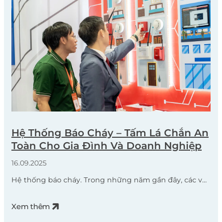
Hệ Thống Báo Cháy – Tấm Lá Chắn An
Toàn Cho Gia Đình Và Doanh Nghiệp
16.09.2025
Hệ thống báo cháy. Trong những năm gần đây, các vụ
hỏa hoạn lớn tại nhiều tỉnh thành trên cả nước đã để
lại hậu quả nặng nề về người và tài sản. Nguyên nhân
Xem thêm
chủ yếu đến từ chập điện, bất cẩn khi sử dụng nguồn