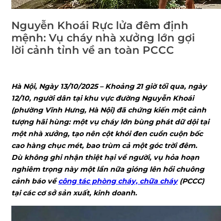
Nguyễn Khoái Rực lửa đêm định
mệnh: Vụ cháy nhà xưởng lớn gợi
lời cảnh tỉnh về an toàn PCCC
Hà Nội, Ngày 13/10/2025 – Khoảng 21 giờ tối qua, ngày
12/10, người dân tại khu vực đường Nguyễn Khoái
(phường Vĩnh Hưng, Hà Nội) đã chứng kiến một cảnh
tượng hãi hùng: một vụ cháy lớn bùng phát dữ dội tại
một nhà xưởng, tạo nên cột khói đen cuồn cuộn bốc
cao hàng chục mét, bao trùm cả một góc trời đêm.
Dù không ghi nhận thiệt hại về người, vụ hỏa hoạn
nghiêm trọng này một lần nữa gióng lên hồi chuông
cảnh báo về
công tác phòng cháy, chữa cháy
(PCCC)
tại các cơ sở sản xuất, kinh doanh.