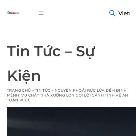
Vietn
Tin Tức – Sự
Kiện
TRANG CHỦ
–
TIN TỨC
–
NGUYỄN KHOÁI RỰC LỬA ĐÊM ĐỊNH
MỆNH: VỤ CHÁY NHÀ XƯỞNG LỚN GỢI LỜI CẢNH TỈNH VỀ AN
TOÀN PCCC