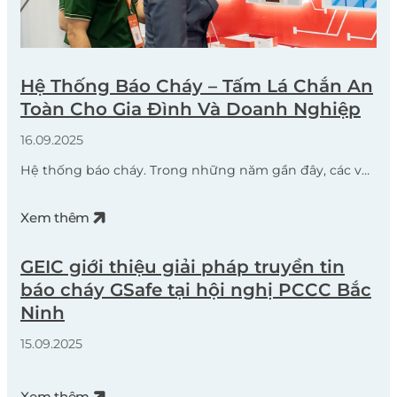
Hệ Thống Báo Cháy – Tấm Lá Chắn An
Toàn Cho Gia Đình Và Doanh Nghiệp
16.09.2025
Hệ thống báo cháy. Trong những năm gần đây, các vụ
hỏa hoạn lớn tại nhiều tỉnh thành trên cả nước đã để
lại hậu quả nặng nề về người và tài sản. Nguyên nhân
Xem thêm
chủ yếu đến từ chập điện, bất cẩn khi sử dụng nguồn
nhiệt, hoặc thiếu kiểm tra an toàn định […]
GEIC giới thiệu giải pháp truyền tin
báo cháy GSafe tại hội nghị PCCC Bắc
Ninh
15.09.2025
Xem thêm