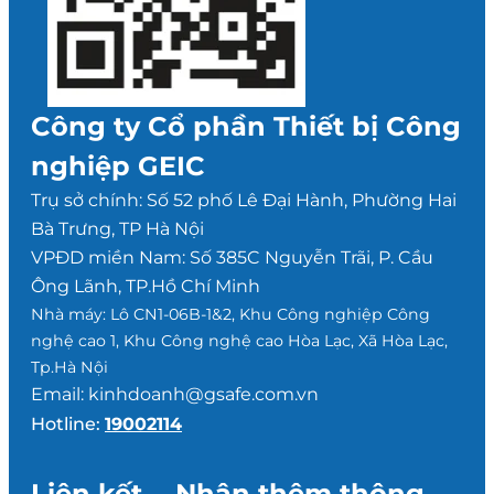
Công ty Cổ phần Thiết bị Công
nghiệp GEIC
Trụ sở chính: Số 52 phố Lê Đại Hành, Phường Hai
Bà Trưng, TP Hà Nội
VPĐD miền Nam: Số 385C Nguyễn Trãi, P. Cầu
Ông Lãnh, TP.Hồ Chí Minh
Nhà máy: Lô CN1-06B-1&2, Khu Công nghiệp Công
nghệ cao 1, Khu Công nghệ cao Hòa Lạc, Xã Hòa Lạc,
Tp.Hà Nội
Email: kinhdoanh@gsafe.com.vn
Hotline:
19002114
Liên kết
Nhận thêm thông