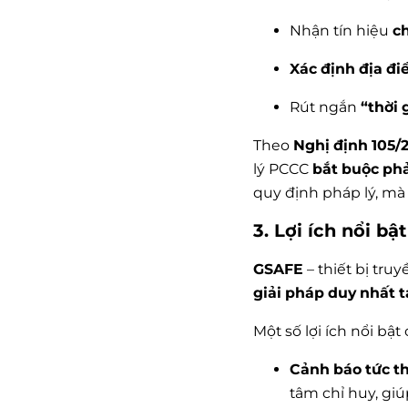
Nhận tín hiệu
ch
Xác định địa đ
Rút ngắn
“thời 
Theo
Nghị định 105
lý PCCC
bắt buộc phả
quy định pháp lý, mà
3. Lợi ích nổi bậ
GSAFE
– thiết bị tru
giải pháp duy nhất 
Một số lợi ích nổi bật
Cảnh báo tức t
tâm chỉ huy, giú