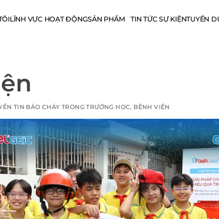
TÔI
LĨNH VỰC HOẠT ĐỘNG
SẢN PHẨM
TIN TỨC SỰ KIỆN
TUYỂN D
iện
RUYỀN TIN BÁO CHÁY TRONG TRƯỜNG HỌC, BỆNH VIỆN