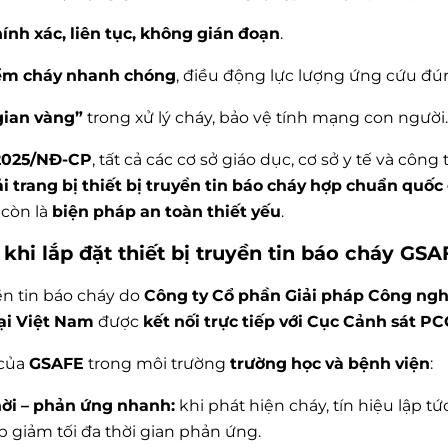
ính xác, liên tục, không gián đoạn
.
iểm cháy nhanh chóng
, điều động lực lượng ứng cứu đúng
gian vàng”
trong xử lý cháy, bảo vệ tính mạng con người.
/2025/NĐ-CP
, tất cả các cơ sở giáo dục, cơ sở y tế và côn
i trang bị thiết bị truyền tin báo cháy hợp chuẩn quốc
 còn là
biện pháp an toàn thiết yếu
.
t khi lắp đặt thiết bị truyền tin báo cháy GSA
yền tin báo cháy do
Công ty Cổ phần Giải pháp Công ng
tại Việt Nam
được
kết nối trực tiếp với Cục Cảnh sát 
 của
GSAFE
trong môi trường
trường học và bệnh viện
:
hời – phản ứng nhanh:
khi phát hiện cháy, tín hiệu lập t
p giảm tối đa thời gian phản ứng.