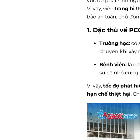
vực dễ phát sinh ngu
Vì vậy, việc
trang bị t
bảo an toàn, chủ độn
1. Đặc thù về PC
Trường học:
có s
chuyển khi xảy r
Bệnh viện:
là nơ
sự cố nhỏ cũng 
Vì vậy,
tốc độ phát hi
hạn chế thiệt hại
. C