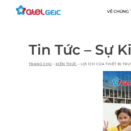
VỀ CHÚNG 
Tin Tức – Sự K
TRANG CHỦ
–
KIẾN THỨC
–
LỢI ÍCH CỦA THIẾT BỊ T