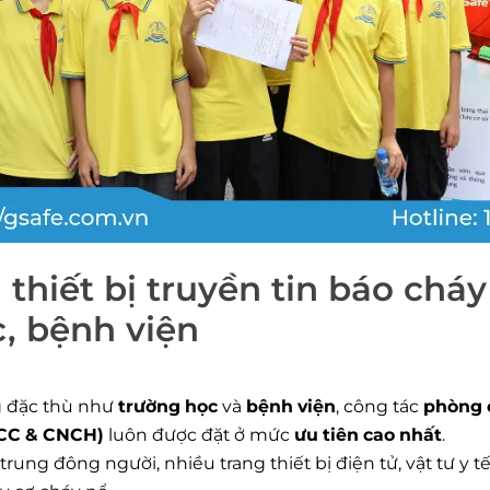
a thiết bị truyền tin báo chá
, bệnh viện
g đặc thù như
trường học
và
bệnh viện
, công tác
phòng 
CCC & CNCH)
luôn được đặt ở mức
ưu tiên cao nhất
.
trung đông người, nhiều trang thiết bị điện tử, vật tư y t