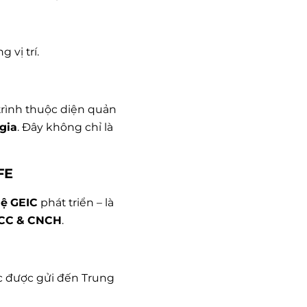
 vị trí.
g trình thuộc diện quản
 gia
. Đây không chỉ là
FE
hệ GEIC
phát triển – là
PCCC & CNCH
.
ức được gửi đến Trung