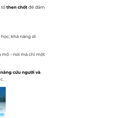
 tố
then chốt
để đảm
 học; khả năng di
ng mổ – nơi mà chỉ một
 năng cứu người và
c.