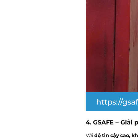
4. GSAFE – Giải 
Với
độ tin cậy cao, k