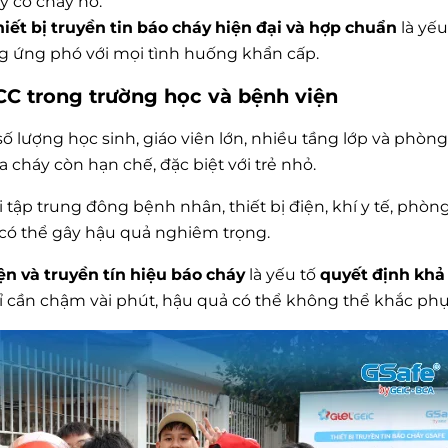
y cơ cháy nổ.
hiết bị truyền tin báo cháy hiện đại và hợp chuẩn
là yếu
g ứng phó với mọi tình huống khẩn cấp.
CC trong trường học và bệnh viện
ố lượng học sinh, giáo viên lớn, nhiều tầng lớp và phòng
a cháy còn hạn chế, đặc biệt với trẻ nhỏ.
i tập trung đông bệnh nhân, thiết bị điện, khí y tế, phò
có thể gây hậu quả nghiêm trọng.
ện và truyền tín hiệu báo cháy
là yếu tố
quyết định khả
hỉ cần chậm vài phút, hậu quả có thể không thể khắc phụ