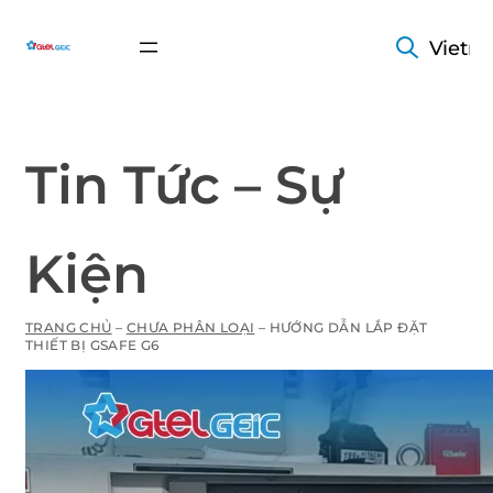
Vietn
Tin Tức – Sự
Kiện
TRANG CHỦ
–
CHƯA PHÂN LOẠI
–
HƯỚNG DẪN LẮP ĐẶT
THIẾT BỊ GSAFE G6