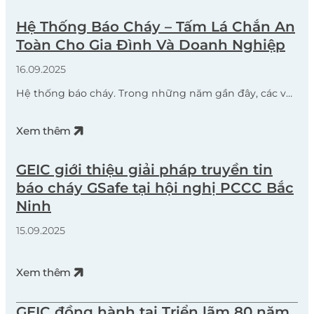
Hệ Thống Báo Cháy – Tấm Lá Chắn An
Toàn Cho Gia Đình Và Doanh Nghiệp
16.09.2025
Hệ thống báo cháy. Trong những năm gần đây, các vụ
hỏa hoạn lớn tại nhiều tỉnh thành trên cả nước đã để
lại hậu quả nặng nề về người và tài sản. Nguyên nhân
Xem thêm
chủ yếu đến từ chập điện, bất cẩn khi sử dụng nguồn
nhiệt, hoặc thiếu kiểm tra an toàn định […]
GEIC giới thiệu giải pháp truyền tin
báo cháy GSafe tại hội nghị PCCC Bắc
Ninh
15.09.2025
Xem thêm
GEIC đồng hành tại Triển lãm 80 năm